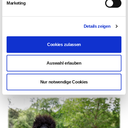
Marketing
Katja Koppe in der Familie.
2018
Details zeigen
Besondere neue Bewohner
Die Alpaka-Brüder "August", "Paul" und "Batman"
Cookies zulassen
ziehen in das Betreute Wohnen im Park. Seither
unterstürzen sie fleißig die Hausmeister beim
Auswahl erlauben
Rasenmähen und sind mit ihrem freundlichen
Wesen schnell ein Teil unserer "Familie"
geworden. Bei einem Besuch zaubern sie Groß
Nur notwendige Cookies
und Klein ein Lächeln auf die Lippen.