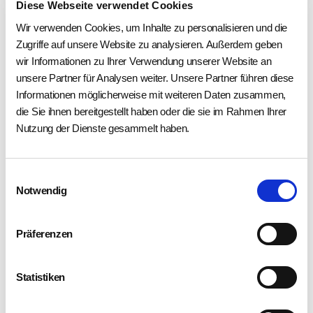
Diese Webseite verwendet Cookies
Intensivpflege etabliert sich und wir versorgen
vermehrt auch Menschen in Ihrem eigenen
Wir verwenden Cookies, um Inhalte zu personalisieren und die
Zugriffe auf unsere Website zu analysieren. Außerdem geben
Zuhause. Zunächst nur in Gera, später in ganz
wir Informationen zu Ihrer Verwendung unserer Website an
Thüringen, Sachsen und Teilen von Sachsen-
unsere Partner für Analysen weiter. Unsere Partner führen diese
Anhalt und Hessen.
Informationen möglicherweise mit weiteren Daten zusammen,
die Sie ihnen bereitgestellt haben oder die sie im Rahmen Ihrer
2016
Nutzung der Dienste gesammelt haben.
Tiefe Trauer
Nach schwerer Krankheit stirbt die Gründerin
Einwilligungsauswahl
Notwendig
und Pflegedienstleiterin Kristine Schmidt am 01.
April 2016. Alle, die sie kannten, vermissen
seither ihre fachliche und menschliche Größe.
Präferenzen
Die Pflegedienstleitung übernimmt Schwester
Nicole Zimmermann, Mitarbeiterin der ersten
Statistiken
Stunde und langjährige stellv. PDL. Die
Geschäftsführung bleibt bei Simone Schmidt und